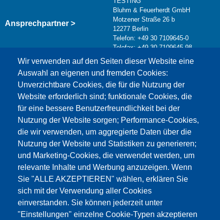
TESTING
Bluhm & Feuerherdt GmbH
Motzener Straße 26 b
Ansprechpartner >
12277 Berlin
Telefon: +49 30 7109645-0
Telefax: +49 30 7109645-98
Kontaktformular >
Wir verwenden auf den Seiten dieser Website eine
info@testing.de
Auswahl an eigenen und fremden Cookies:
Unverzichtbare Cookies, die für die Nutzung der
Website erforderlich sind; funktionale Cookies, die
für eine bessere Benutzerfreundlichkeit bei der
Nutzung der Website sorgen; Performance-Cookies,
die wir verwenden, um aggregierte Daten über die
Dieser Inhalt ist blockiert, da die Google Maps
Nutzung der Website und Statistiken zu generieren;
Cookies nicht akzeptiert wurden.
und Marketing-Cookies, die verwendet werden, um
relevante Inhalte und Werbung anzuzeigen. Wenn
NUR DIE GOOGLE MAPS COOKIES
Sie "ALLE AKZEPTIEREN" wählen, erklären Sie
AKZEPTIEREN.
sich mit der Verwendung aller Cookies
einverstanden. Sie können jederzeit unter
Alle Cookies akzeptieren
"Einstellungen" einzelne Cookie-Typen akzeptieren