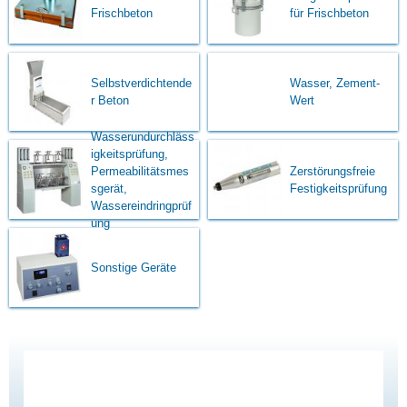
Frischbeton
für Frischbeton
Selbstverdichtende
Wasser, Zement-
r Beton
Wert
Wasserundurchläss
igkeitsprüfung,
Permeabilitätsmes
Zerstörungsfreie
sgerät,
Festigkeitsprüfung
Wassereindringprüf
ung
Sonstige Geräte