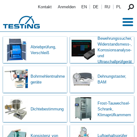
Direkt zum Inhalt
Kontakt
Anmelden
EN
DE
RU
PL
Bewehrungssucher,
Widerstandsmess-,
Abriebprüfung,
Korrosionsanalyse-
Verschleiß
und
Ultraschallprüfgerät
Bohrmehlentnahme
Dehnungstaster,
geräte
BAM
Frost-Tauwechsel-
Dichtebestimmung
Schrank,
Klimaprüfkammern
Konsistenz von
Luftgehaltsprüfer