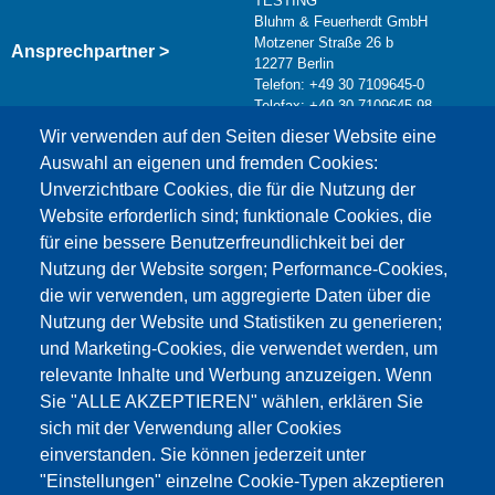
TESTING
Bluhm & Feuerherdt GmbH
Motzener Straße 26 b
Ansprechpartner >
12277 Berlin
Telefon: +49 30 7109645-0
Telefax: +49 30 7109645-98
Kontaktformular >
Wir verwenden auf den Seiten dieser Website eine
info@testing.de
Auswahl an eigenen und fremden Cookies:
Unverzichtbare Cookies, die für die Nutzung der
Website erforderlich sind; funktionale Cookies, die
für eine bessere Benutzerfreundlichkeit bei der
Nutzung der Website sorgen; Performance-Cookies,
die wir verwenden, um aggregierte Daten über die
Dieser Inhalt ist blockiert, da die Google Maps
Nutzung der Website und Statistiken zu generieren;
Cookies nicht akzeptiert wurden.
und Marketing-Cookies, die verwendet werden, um
relevante Inhalte und Werbung anzuzeigen. Wenn
NUR DIE GOOGLE MAPS COOKIES
Sie "ALLE AKZEPTIEREN" wählen, erklären Sie
AKZEPTIEREN.
sich mit der Verwendung aller Cookies
einverstanden. Sie können jederzeit unter
Alle Cookies akzeptieren
"Einstellungen" einzelne Cookie-Typen akzeptieren