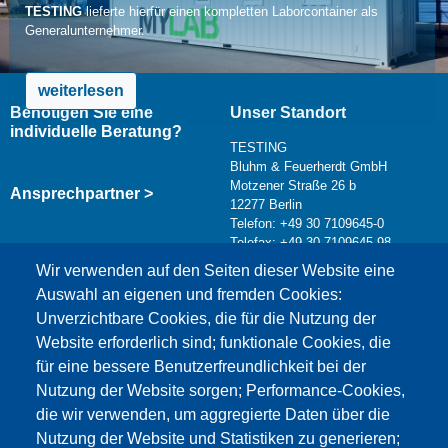
TESTING
lieferte hierfür einen kompletten Laborcontainer als
Generalunternehmer.
weiterlesen
Benötigen Sie eine
Unser Standort
individuelle Beratung?
TESTING
Bluhm & Feuerherdt GmbH
Motzener Straße 26 b
Ansprechpartner >
12277 Berlin
Telefon: +49 30 7109645-0
Telefax: +49 30 7109645-98
Kontaktformular >
Wir verwenden auf den Seiten dieser Website eine
info@testing.de
Auswahl an eigenen und fremden Cookies:
Unverzichtbare Cookies, die für die Nutzung der
Website erforderlich sind; funktionale Cookies, die
für eine bessere Benutzerfreundlichkeit bei der
Nutzung der Website sorgen; Performance-Cookies,
die wir verwenden, um aggregierte Daten über die
Dieser Inhalt ist blockiert, da die Google Maps
Nutzung der Website und Statistiken zu generieren;