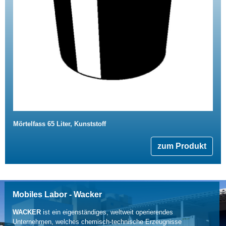
Mörtelfass 65 Liter, Kunststoff
zum Produkt
Mobiles Labor - Wacker
WACKER
ist ein eigenständiges, weltweit operierendes
Unternehmen, welches chemisch-technische Erzeugnisse