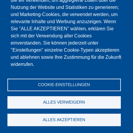
die wir verwenden, um aggregierte Daten über die
Dieser Inhalt ist blockiert, da die Google Maps
Nutzung der Website und Statistiken zu generieren;
Cookies nicht akzeptiert wurden.
und Marketing-Cookies, die verwendet werden, um
relevante Inhalte und Werbung anzuzeigen. Wenn
NUR DIE GOOGLE MAPS COOKIES
Sie "ALLE AKZEPTIEREN" wählen, erklären Sie
AKZEPTIEREN.
sich mit der Verwendung aller Cookies
einverstanden. Sie können jederzeit unter
Alle Cookies akzeptieren
"Einstellungen" einzelne Cookie-Typen akzeptieren
und ablehnen sowie Ihre Zustimmung für die Zukunft
widerrufen.
Produkte
Aktuelles
Über uns
Vertrieb
Service
COOKIE-EINSTELLUNGEN
Referenzen
Jobs
Kontakt
Datenschutz
Impressum
AGB
Katalog
ALLES VERWEIGERN
© Testing Bluhm & Feuerherdt GmbH
06.08.2026
ALLES AKZEPTIEREN
YouTube
-
Twitter
-
LinkedIn