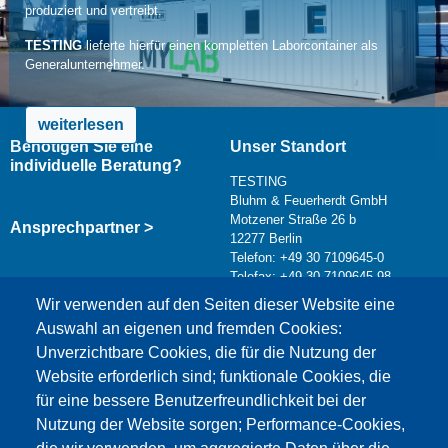
produziert und vertreibt.
TESTING
lieferte hierfür einen kompletten Laborcontainer als
Generalunternehmer.
weiterlesen
Benötigen Sie eine
Unser Standort
individuelle Beratung?
TESTING
Bluhm & Feuerherdt GmbH
Motzener Straße 26 b
Ansprechpartner >
12277 Berlin
Telefon: +49 30 7109645-0
Telefax: +49 30 7109645-98
Kontaktformular >
Wir verwenden auf den Seiten dieser Website eine
info@testing.de
Auswahl an eigenen und fremden Cookies:
Unverzichtbare Cookies, die für die Nutzung der
Website erforderlich sind; funktionale Cookies, die
für eine bessere Benutzerfreundlichkeit bei der
Nutzung der Website sorgen; Performance-Cookies,