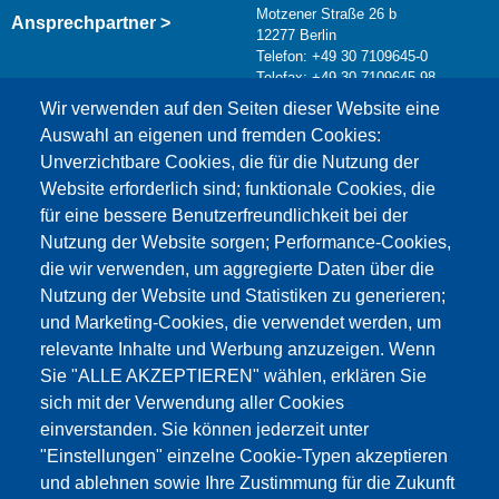
Motzener Straße 26 b
Ansprechpartner >
12277 Berlin
Telefon: +49 30 7109645-0
Telefax: +49 30 7109645-98
Kontaktformular >
Wir verwenden auf den Seiten dieser Website eine
info@testing.de
Auswahl an eigenen und fremden Cookies:
Unverzichtbare Cookies, die für die Nutzung der
Website erforderlich sind; funktionale Cookies, die
für eine bessere Benutzerfreundlichkeit bei der
Nutzung der Website sorgen; Performance-Cookies,
die wir verwenden, um aggregierte Daten über die
Dieser Inhalt ist blockiert, da die Google Maps
Nutzung der Website und Statistiken zu generieren;
Cookies nicht akzeptiert wurden.
und Marketing-Cookies, die verwendet werden, um
relevante Inhalte und Werbung anzuzeigen. Wenn
NUR DIE GOOGLE MAPS COOKIES
Sie "ALLE AKZEPTIEREN" wählen, erklären Sie
AKZEPTIEREN.
sich mit der Verwendung aller Cookies
einverstanden. Sie können jederzeit unter
Alle Cookies akzeptieren
"Einstellungen" einzelne Cookie-Typen akzeptieren
und ablehnen sowie Ihre Zustimmung für die Zukunft