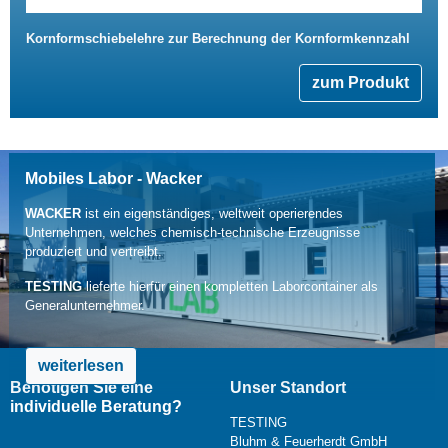
Kornformschiebelehre zur Berechnung der Kornformkennzahl
zum Produkt
Mobiles Labor - Wacker
WACKER
ist ein eigenständiges, weltweit operierendes
Unternehmen, welches chemisch-technische Erzeugnisse
produziert und vertreibt.
TESTING
lieferte hierfür einen kompletten Laborcontainer als
Generalunternehmer.
weiterlesen
Benötigen Sie eine
Unser Standort
individuelle Beratung?
TESTING
Bluhm & Feuerherdt GmbH