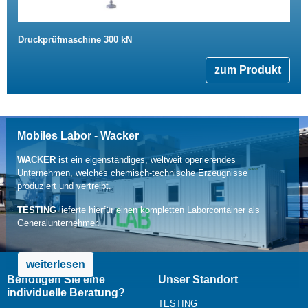
Druckprüfmaschine 300 kN
zum Produkt
Mobiles Labor - Wacker
WACKER
ist ein eigenständiges, weltweit operierendes
Unternehmen, welches chemisch-technische Erzeugnisse
produziert und vertreibt.
TESTING
lieferte hierfür einen kompletten Laborcontainer als
Generalunternehmer.
weiterlesen
Benötigen Sie eine
Unser Standort
individuelle Beratung?
TESTING