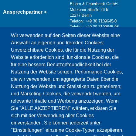
Bluhm & Feuerherdt GmbH
Motzener Straße 26 b
Ansprechpartner >
12277 Berlin
Telefon: +49 30 7109645-0
Telefax: +49 30 7109645-98
Kontaktformular >
Wir verwenden auf den Seiten dieser Website eine
info@testing.de
Auswahl an eigenen und fremden Cookies:
Unverzichtbare Cookies, die für die Nutzung der
Website erforderlich sind; funktionale Cookies, die
für eine bessere Benutzerfreundlichkeit bei der
Nutzung der Website sorgen; Performance-Cookies,
die wir verwenden, um aggregierte Daten über die
Dieser Inhalt ist blockiert, da die Google Maps
Nutzung der Website und Statistiken zu generieren;
Cookies nicht akzeptiert wurden.
und Marketing-Cookies, die verwendet werden, um
relevante Inhalte und Werbung anzuzeigen. Wenn
NUR DIE GOOGLE MAPS COOKIES
Sie "ALLE AKZEPTIEREN" wählen, erklären Sie
AKZEPTIEREN.
sich mit der Verwendung aller Cookies
einverstanden. Sie können jederzeit unter
Alle Cookies akzeptieren
"Einstellungen" einzelne Cookie-Typen akzeptieren