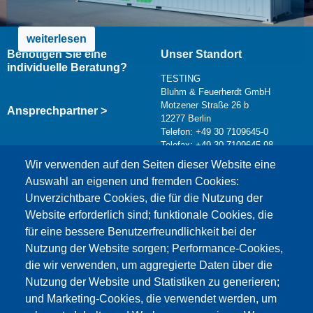
weiterlesen
Benötigen Sie eine
Unser Standort
individuelle Beratung?
TESTING
Bluhm & Feuerherdt GmbH
Motzener Straße 26 b
Ansprechpartner >
12277 Berlin
Telefon: +49 30 7109645-0
Telefax: +49 30 7109645-98
Kontaktformular >
Wir verwenden auf den Seiten dieser Website eine
info@testing.de
Auswahl an eigenen und fremden Cookies:
Unverzichtbare Cookies, die für die Nutzung der
Website erforderlich sind; funktionale Cookies, die
für eine bessere Benutzerfreundlichkeit bei der
Nutzung der Website sorgen; Performance-Cookies,
die wir verwenden, um aggregierte Daten über die
Dieser Inhalt ist blockiert, da die Google Maps
Nutzung der Website und Statistiken zu generieren;
Cookies nicht akzeptiert wurden.
und Marketing-Cookies, die verwendet werden, um