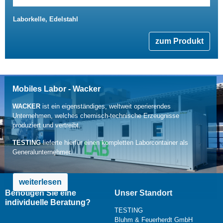
Laborkelle, Edelstahl
zum Produkt
Mobiles Labor - Wacker
WACKER
ist ein eigenständiges, weltweit operierendes
Unternehmen, welches chemisch-technische Erzeugnisse
produziert und vertreibt.
TESTING
lieferte hierfür einen kompletten Laborcontainer als
Generalunternehmer.
weiterlesen
Benötigen Sie eine
Unser Standort
individuelle Beratung?
TESTING
Bluhm & Feuerherdt GmbH