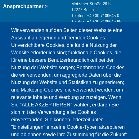
Motzener Straße 26 b
Ansprechpartner >
12277 Berlin
Telefon: +49 30 7109645-0
Telefax: +49 30 7109645-98
Kontaktformular >
Wir verwenden auf den Seiten dieser Website eine
info@testing.de
Auswahl an eigenen und fremden Cookies:
Unverzichtbare Cookies, die für die Nutzung der
Website erforderlich sind; funktionale Cookies, die
für eine bessere Benutzerfreundlichkeit bei der
Nutzung der Website sorgen; Performance-Cookies,
die wir verwenden, um aggregierte Daten über die
Dieser Inhalt ist blockiert, da die Google Maps
Nutzung der Website und Statistiken zu generieren;
Cookies nicht akzeptiert wurden.
und Marketing-Cookies, die verwendet werden, um
relevante Inhalte und Werbung anzuzeigen. Wenn
NUR DIE GOOGLE MAPS COOKIES
Sie "ALLE AKZEPTIEREN" wählen, erklären Sie
AKZEPTIEREN.
sich mit der Verwendung aller Cookies
einverstanden. Sie können jederzeit unter
Alle Cookies akzeptieren
"Einstellungen" einzelne Cookie-Typen akzeptieren
und ablehnen sowie Ihre Zustimmung für die Zukunft