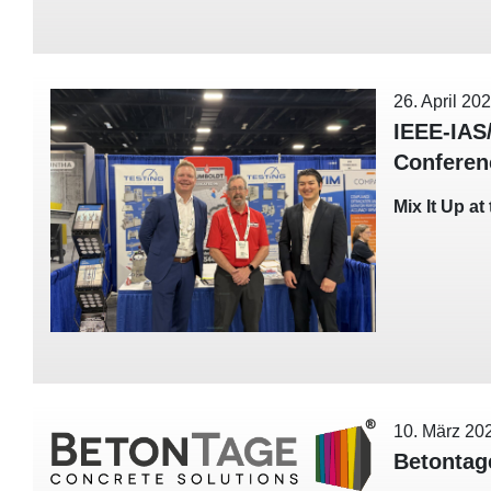
26. April 20
IEEE-IAS
Conferen
Mix It Up a
10. März 20
Betontag