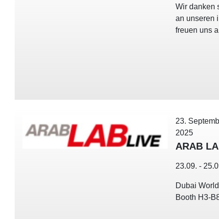
Wir danken s
an unseren 
freuen uns 
23. Septemb
2025
ARAB LA
23.09. - 25.
Dubai World
Booth H3-B