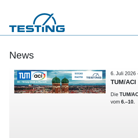
Direkt zum Inhalt
News
6. Juli 2026
TUM/ACI 
Die
TUM/AC
vom
6.–10.