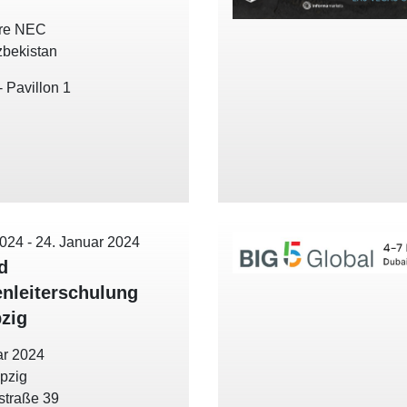
re NEC
zbekistan
 Pavillon 1
2024
-
24. Januar 2024
d
enleiterschulung
pzig
ar 2024
ipzig
straße 39