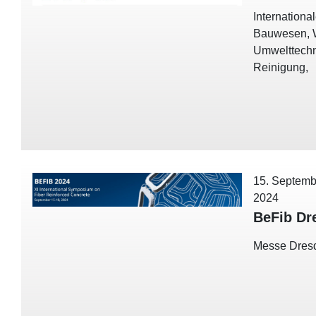
Internationa
Bauwesen, 
Umwelttechn
Reinigung,
15. Septemb
2024
BeFib Dr
Messe Dres