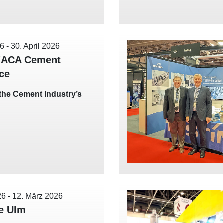
26
-
30. April 2026
/ACA Cement
ce
t the Cement Industry’s
26
-
12. März 2026
e Ulm