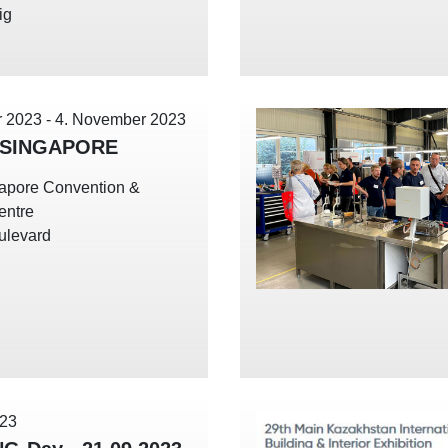
ig
r 2023
-
4. November 2023
 SINGAPORE
apore Convention &
Centre
ulevard
023