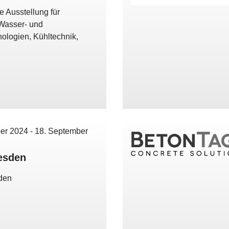
le Ausstellung für
Wasser- und
ologien, Kühltechnik,
er 2024
-
18. September
esden
den