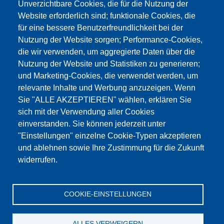
Unverzichtbare Cookies, die für die Nutzung der
Website erforderlich sind; funktionale Cookies, die
für eine bessere Benutzerfreundlichkeit bei der
Nutzung der Website sorgen; Performance-Cookies,
die wir verwenden, um aggregierte Daten über die
Dieser Inhalt ist blockiert, da die Google Maps
Nutzung der Website und Statistiken zu generieren;
Cookies nicht akzeptiert wurden.
und Marketing-Cookies, die verwendet werden, um
relevante Inhalte und Werbung anzuzeigen. Wenn
NUR DIE GOOGLE MAPS COOKIES
Sie "ALLE AKZEPTIEREN" wählen, erklären Sie
AKZEPTIEREN.
sich mit der Verwendung aller Cookies
einverstanden. Sie können jederzeit unter
Alle Cookies akzeptieren
"Einstellungen" einzelne Cookie-Typen akzeptieren
und ablehnen sowie Ihre Zustimmung für die Zukunft
widerrufen.
Produkte
Aktuelles
Über uns
Vertrieb
Service
COOKIE-EINSTELLUNGEN
Referenzen
Jobs
Kontakt
Datenschutz
Impressum
AGB
Katalog
ALLES VERWEIGERN