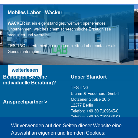
Mobiles Labor - Wacker
WACKER
ist ein eigenständiges, weltweit operierendes
Unternehmen, welches chemisch-technische Erzeugnisse
produziert und vertreibt.
TESTING
lieferte hierfür einen kompletten Laborcontainer als
Generalunternehmer.
weiterlesen
Benötigen Sie eine
Unser Standort
individuelle Beratung?
TESTING
Bluhm & Feuerherdt GmbH
Motzener Straße 26 b
Ansprechpartner >
12277 Berlin
Telefon: +49 30 7109645-0
Telefax: +49 30 7109645-98
Kontaktformular >
Wir verwenden auf den Seiten dieser Website eine
info@testing.de
Auswahl an eigenen und fremden Cookies: