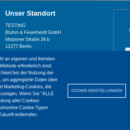
Unser Standort
TESTING
Bluhm & Feuerherdt GmbH
Motzener Straße 26 b
12277 Berlin
Telefon: +49 30 7109645-0
hl an eigenen und fremden
Telefax: +49 30 7109645-98
Website erforderlich sind;
info@testing.de
chkeit bei der Nutzung der
, um aggregierte Daten über
nd Marketing-Cookies, die
COOKIE-EINSTELLUNGEN
zuzeigen. Wenn Sie "ALLE
dung aller Cookies
rvice
Referenzen
Jobs
Kontakt
Datenschutz
" einzelne Cookie-Typen
ukunft widerrufen.