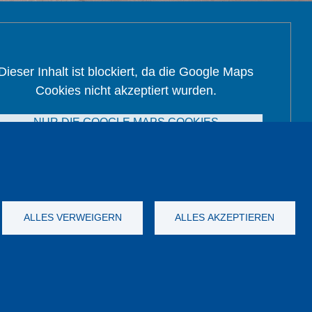
Dieser Inhalt ist blockiert, da die Google Maps
Cookies nicht akzeptiert wurden.
NUR DIE GOOGLE MAPS COOKIES
AKZEPTIEREN.
Alle Cookies akzeptieren
ALLES VERWEIGERN
ALLES AKZEPTIEREN
Impressum
AGB
Katalog
YouTube
-
Twitter
-
LinkedIn