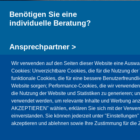
Benötigen Sie eine
individuelle Beratung?
Ansprechpartner >
Wir verwenden auf den Seiten dieser Website eine Auswa
Kontaktformular >
Cookies: Unverzichtbare Cookies, die für die Nutzung der 
funktionale Cookies, die für eine bessere Benutzerfreundli
Website sorgen; Performance-Cookies, die wir verwenden
die Nutzung der Website und Statistiken zu generieren; u
verwendet werden, um relevante Inhalte und Werbung an
AKZEPTIEREN" wählen, erklären Sie sich mit der Verwen
Produkte
Aktuelles
Über uns
Vertrieb
Se
einverstanden. Sie können jederzeit unter "Einstellungen
akzeptieren und ablehnen sowie Ihre Zustimmung für die Z
© Testing Bluhm & Feuerherdt GmbH
06.08.2026