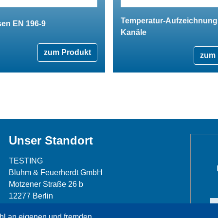
Temperatur-Aufzeichnungs
sen EN 196-9
Kanäle
zum Produkt
zum 
Unser Standort
TESTING
Bluhm & Feuerherdt GmbH
Motzener Straße 26 b
12277 Berlin
Telefon: +49 30 7109645-0
hl an eigenen und fremden