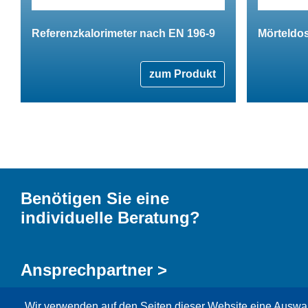
Referenzkalorimeter nach EN 196-9
Mörteldo
zum Produkt
Benötigen Sie eine
individuelle Beratung?
Ansprechpartner >
Wir verwenden auf den Seiten dieser Website eine Auswa