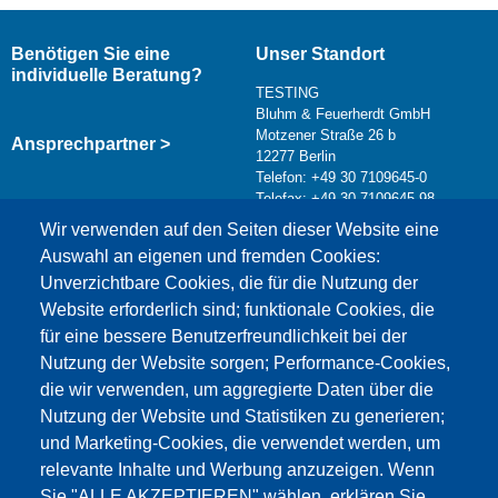
Benötigen Sie eine
Unser Standort
individuelle Beratung?
TESTING
Bluhm & Feuerherdt GmbH
Motzener Straße 26 b
Ansprechpartner >
12277 Berlin
Telefon: +49 30 7109645-0
Telefax: +49 30 7109645-98
Kontaktformular >
Wir verwenden auf den Seiten dieser Website eine
info@testing.de
Auswahl an eigenen und fremden Cookies:
Unverzichtbare Cookies, die für die Nutzung der
Website erforderlich sind; funktionale Cookies, die
für eine bessere Benutzerfreundlichkeit bei der
Nutzung der Website sorgen; Performance-Cookies,
die wir verwenden, um aggregierte Daten über die
Dieser Inhalt ist blockiert, da die Google Maps
Nutzung der Website und Statistiken zu generieren;
Cookies nicht akzeptiert wurden.
und Marketing-Cookies, die verwendet werden, um
relevante Inhalte und Werbung anzuzeigen. Wenn
NUR DIE GOOGLE MAPS COOKIES
Sie "ALLE AKZEPTIEREN" wählen, erklären Sie