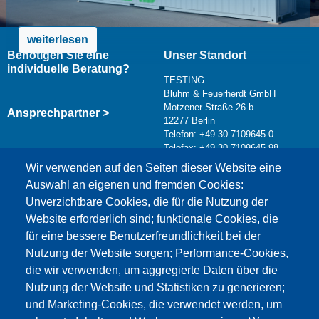
weiterlesen
Benötigen Sie eine
Unser Standort
individuelle Beratung?
TESTING
Bluhm & Feuerherdt GmbH
Motzener Straße 26 b
Ansprechpartner >
12277 Berlin
Telefon: +49 30 7109645-0
Telefax: +49 30 7109645-98
Kontaktformular >
Wir verwenden auf den Seiten dieser Website eine
info@testing.de
Auswahl an eigenen und fremden Cookies:
Unverzichtbare Cookies, die für die Nutzung der
Website erforderlich sind; funktionale Cookies, die
für eine bessere Benutzerfreundlichkeit bei der
Nutzung der Website sorgen; Performance-Cookies,
die wir verwenden, um aggregierte Daten über die
Dieser Inhalt ist blockiert, da die Google Maps
Nutzung der Website und Statistiken zu generieren;
Cookies nicht akzeptiert wurden.
und Marketing-Cookies, die verwendet werden, um