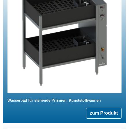
Wasserbad für stehende Prismen, Kunststoffwannen
zum Produkt