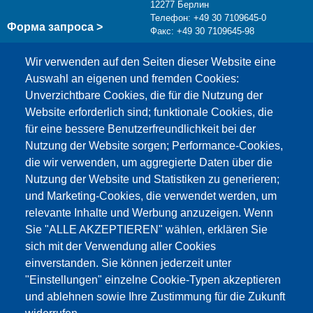
12277 Берлин
Телефон: +49 30 7109645-0
Форма запроса >
Факс: +49 30 7109645-98
info@testing.de
Wir verwenden auf den Seiten dieser Website eine
Auswahl an eigenen und fremden Cookies:
Unverzichtbare Cookies, die für die Nutzung der
Website erforderlich sind; funktionale Cookies, die
für eine bessere Benutzerfreundlichkeit bei der
Nutzung der Website sorgen; Performance-Cookies,
die wir verwenden, um aggregierte Daten über die
Этот материал заблокирован, потому что
Nutzung der Website und Statistiken zu generieren;
файлы cookie Google Maps не были приняты.
und Marketing-Cookies, die verwendet werden, um
relevante Inhalte und Werbung anzuzeigen. Wenn
НЕОБХОДИМО ПРИНЯТЬ ТОЛЬКО
Sie "ALLE AKZEPTIEREN" wählen, erklären Sie
ФАЙЛЫ COOKIE GOOGLE MAPS.
sich mit der Verwendung aller Cookies
einverstanden. Sie können jederzeit unter
Alle Cookies akzeptieren
"Einstellungen" einzelne Cookie-Typen akzeptieren
und ablehnen sowie Ihre Zustimmung für die Zukunft