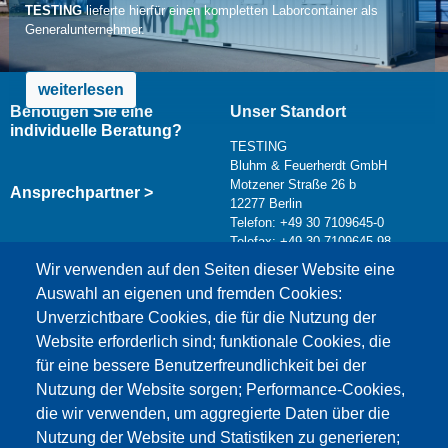
TESTING
lieferte hierfür einen kompletten Laborcontainer als
Generalunternehmer.
weiterlesen
Benötigen Sie eine
Unser Standort
individuelle Beratung?
TESTING
Bluhm & Feuerherdt GmbH
Motzener Straße 26 b
Ansprechpartner >
12277 Berlin
Telefon: +49 30 7109645-0
Telefax: +49 30 7109645-98
Kontaktformular >
Wir verwenden auf den Seiten dieser Website eine
info@testing.de
Auswahl an eigenen und fremden Cookies:
Unverzichtbare Cookies, die für die Nutzung der
Website erforderlich sind; funktionale Cookies, die
für eine bessere Benutzerfreundlichkeit bei der
Nutzung der Website sorgen; Performance-Cookies,
die wir verwenden, um aggregierte Daten über die
Dieser Inhalt ist blockiert, da die Google Maps
Nutzung der Website und Statistiken zu generieren;