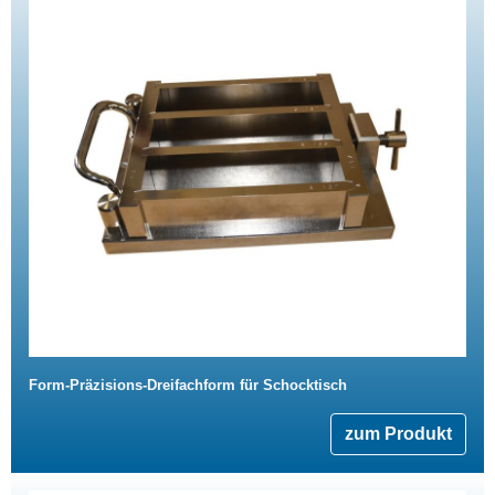
Form-Präzisions-Dreifachform für Schocktisch
zum Produkt