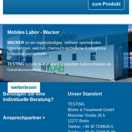
zum Produkt
Mobiles Labor - Wacker
WACKER
ist ein eigenständiges, weltweit operierendes
Unternehmen, welches chemisch-technische Erzeugnisse
produziert und vertreibt.
TESTING
lieferte hierfür einen kompletten Laborcontainer als
Generalunternehmer.
weiterlesen
Benötigen Sie eine
Unser Standort
individuelle Beratung?
TESTING
Bluhm & Feuerherdt GmbH
Motzener Straße 26 b
Ansprechpartner >
12277 Berlin
Telefon: +49 30 7109645-0