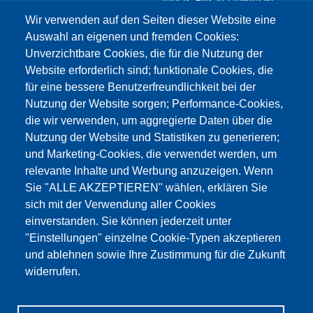
Telefax: +49 30 7109645-98
Kontaktformular >
Wir verwenden auf den Seiten dieser Website eine
info@testing.de
Auswahl an eigenen und fremden Cookies:
Unverzichtbare Cookies, die für die Nutzung der
Website erforderlich sind; funktionale Cookies, die
für eine bessere Benutzerfreundlichkeit bei der
Nutzung der Website sorgen; Performance-Cookies,
die wir verwenden, um aggregierte Daten über die
Dieser Inhalt ist blockiert, da die Google Maps
Nutzung der Website und Statistiken zu generieren;
Cookies nicht akzeptiert wurden.
und Marketing-Cookies, die verwendet werden, um
relevante Inhalte und Werbung anzuzeigen. Wenn
NUR DIE GOOGLE MAPS COOKIES
Sie "ALLE AKZEPTIEREN" wählen, erklären Sie
AKZEPTIEREN.
sich mit der Verwendung aller Cookies
einverstanden. Sie können jederzeit unter
Alle Cookies akzeptieren
"Einstellungen" einzelne Cookie-Typen akzeptieren
und ablehnen sowie Ihre Zustimmung für die Zukunft
widerrufen.
Produkte
Aktuelles
Über uns
Vertrieb
Service