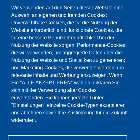
Kontaktformular >
Wir verwenden auf den Seiten dieser Website eine
info@testing.de
Auswahl an eigenen und fremden Cookies:
Unverzichtbare Cookies, die für die Nutzung der
Website erforderlich sind; funktionale Cookies, die
für eine bessere Benutzerfreundlichkeit bei der
Nutzung der Website sorgen; Performance-Cookies,
die wir verwenden, um aggregierte Daten über die
Dieser Inhalt ist blockiert, da die Google Maps
Nutzung der Website und Statistiken zu generieren;
Cookies nicht akzeptiert wurden.
und Marketing-Cookies, die verwendet werden, um
relevante Inhalte und Werbung anzuzeigen. Wenn
NUR DIE GOOGLE MAPS COOKIES
Sie "ALLE AKZEPTIEREN" wählen, erklären Sie
AKZEPTIEREN.
sich mit der Verwendung aller Cookies
einverstanden. Sie können jederzeit unter
Alle Cookies akzeptieren
"Einstellungen" einzelne Cookie-Typen akzeptieren
und ablehnen sowie Ihre Zustimmung für die Zukunft
widerrufen.
Produkte
Aktuelles
Über uns
Vertrieb
Service