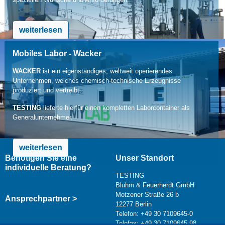
weiterlesen
Mobiles Labor - Wacker
WACKER
ist ein eigenständiges, weltweit operierendes
Unternehmen, welches chemisch-technische Erzeugnisse
produziert und vertreibt.
TESTING
lieferte hierfür einen kompletten Laborcontainer als
Generalunternehmer.
weiterlesen
Benötigen Sie eine
Unser Standort
individuelle Beratung?
TESTING
Bluhm & Feuerherdt GmbH
Motzener Straße 26 b
Ansprechpartner >
12277 Berlin
Telefon: +49 30 7109645-0
Telefax: +49 30 7109645-98