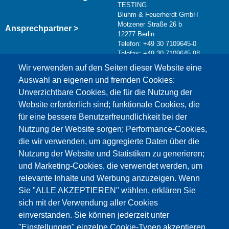
TESTING
Bluhm & Feuerherdt GmbH
Motzener Straße 26 b
Ansprechpartner >
12277 Berlin
Telefon: +49 30 7109645-0
Telefax: +49 30 7109645-98
Kontaktformular >
Wir verwenden auf den Seiten dieser Website eine
info@testing.de
Auswahl an eigenen und fremden Cookies:
Unverzichtbare Cookies, die für die Nutzung der
Website erforderlich sind; funktionale Cookies, die
für eine bessere Benutzerfreundlichkeit bei der
Nutzung der Website sorgen; Performance-Cookies,
die wir verwenden, um aggregierte Daten über die
Dieser Inhalt ist blockiert, da die Google Maps
Nutzung der Website und Statistiken zu generieren;
Cookies nicht akzeptiert wurden.
und Marketing-Cookies, die verwendet werden, um
relevante Inhalte und Werbung anzuzeigen. Wenn
NUR DIE GOOGLE MAPS COOKIES
Sie "ALLE AKZEPTIEREN" wählen, erklären Sie
AKZEPTIEREN.
sich mit der Verwendung aller Cookies
einverstanden. Sie können jederzeit unter
Alle Cookies akzeptieren
"Einstellungen" einzelne Cookie-Typen akzeptieren