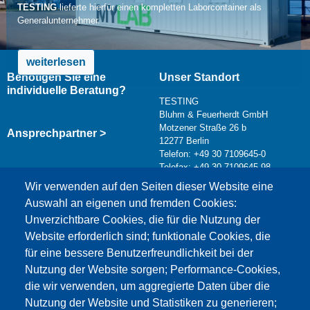
TESTING
lieferte hierfür einen kompletten Laborcontainer als
Generalunternehmer.
weiterlesen
Benötigen Sie eine
Unser Standort
individuelle Beratung?
TESTING
Bluhm & Feuerherdt GmbH
Motzener Straße 26 b
Ansprechpartner >
12277 Berlin
Telefon: +49 30 7109645-0
Telefax: +49 30 7109645-98
Kontaktformular >
Wir verwenden auf den Seiten dieser Website eine
info@testing.de
Auswahl an eigenen und fremden Cookies:
Unverzichtbare Cookies, die für die Nutzung der
Website erforderlich sind; funktionale Cookies, die
für eine bessere Benutzerfreundlichkeit bei der
Nutzung der Website sorgen; Performance-Cookies,
die wir verwenden, um aggregierte Daten über die
Dieser Inhalt ist blockiert, da die Google Maps
Nutzung der Website und Statistiken zu generieren;