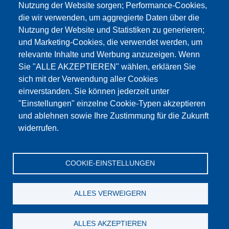
Nutzung der Website sorgen; Performance-Cookies,
die wir verwenden, um aggregierte Daten über die
Dieser Inhalt ist blockiert, da die Google Maps
Nutzung der Website und Statistiken zu generieren;
Cookies nicht akzeptiert wurden.
und Marketing-Cookies, die verwendet werden, um
relevante Inhalte und Werbung anzuzeigen. Wenn
NUR DIE GOOGLE MAPS COOKIES
Sie "ALLE AKZEPTIEREN" wählen, erklären Sie
AKZEPTIEREN.
sich mit der Verwendung aller Cookies
einverstanden. Sie können jederzeit unter
Alle Cookies akzeptieren
"Einstellungen" einzelne Cookie-Typen akzeptieren
und ablehnen sowie Ihre Zustimmung für die Zukunft
widerrufen.
Produkte
Aktuelles
Über uns
Vertrieb
Service
COOKIE-EINSTELLUNGEN
Referenzen
Jobs
Kontakt
Datenschutz
Impressum
AGB
Katalog
ALLES VERWEIGERN
© Testing Bluhm & Feuerherdt GmbH
06.08.2026
ALLES AKZEPTIEREN