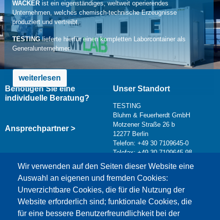
WACKER
ist ein eigenständiges, weltweit operierendes
Unternehmen, welches chemisch-technische Erzeugnisse
produziert und vertreibt.
TESTING
lieferte hierfür einen kompletten Laborcontainer als
Generalunternehmer.
weiterlesen
Benötigen Sie eine
Unser Standort
individuelle Beratung?
TESTING
Bluhm & Feuerherdt GmbH
Motzener Straße 26 b
Ansprechpartner >
12277 Berlin
Telefon: +49 30 7109645-0
Telefax: +49 30 7109645-98
Kontaktformular >
Wir verwenden auf den Seiten dieser Website eine
info@testing.de
Auswahl an eigenen und fremden Cookies:
Unverzichtbare Cookies, die für die Nutzung der
Website erforderlich sind; funktionale Cookies, die
für eine bessere Benutzerfreundlichkeit bei der