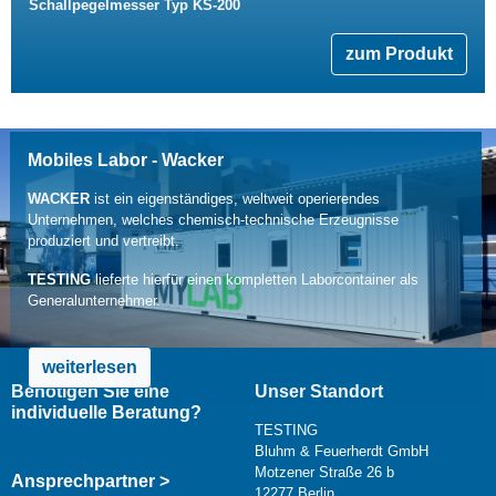
Schallpegelmesser Typ KS-200
zum Produkt
Mobiles Labor - Wacker
WACKER
ist ein eigenständiges, weltweit operierendes
Unternehmen, welches chemisch-technische Erzeugnisse
produziert und vertreibt.
TESTING
lieferte hierfür einen kompletten Laborcontainer als
Generalunternehmer.
weiterlesen
Benötigen Sie eine
Unser Standort
individuelle Beratung?
TESTING
Bluhm & Feuerherdt GmbH
Motzener Straße 26 b
Ansprechpartner >
12277 Berlin