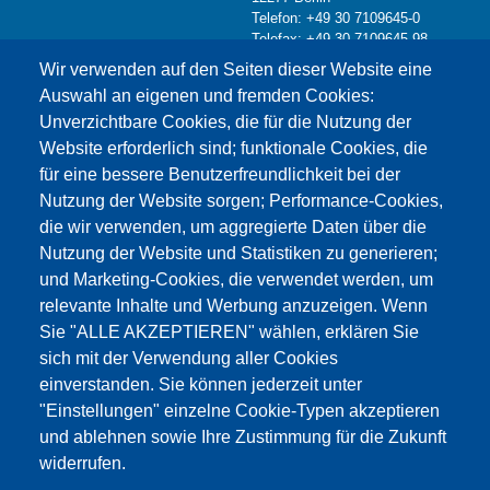
Telefon: +49 30 7109645-0
Telefax: +49 30 7109645-98
Kontaktformular >
Wir verwenden auf den Seiten dieser Website eine
info@testing.de
Auswahl an eigenen und fremden Cookies:
Unverzichtbare Cookies, die für die Nutzung der
Website erforderlich sind; funktionale Cookies, die
für eine bessere Benutzerfreundlichkeit bei der
Nutzung der Website sorgen; Performance-Cookies,
die wir verwenden, um aggregierte Daten über die
Dieser Inhalt ist blockiert, da die Google Maps
Nutzung der Website und Statistiken zu generieren;
Cookies nicht akzeptiert wurden.
und Marketing-Cookies, die verwendet werden, um
relevante Inhalte und Werbung anzuzeigen. Wenn
NUR DIE GOOGLE MAPS COOKIES
Sie "ALLE AKZEPTIEREN" wählen, erklären Sie
AKZEPTIEREN.
sich mit der Verwendung aller Cookies
einverstanden. Sie können jederzeit unter
Alle Cookies akzeptieren
"Einstellungen" einzelne Cookie-Typen akzeptieren
und ablehnen sowie Ihre Zustimmung für die Zukunft
widerrufen.