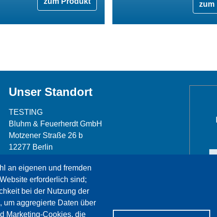
zum Produkt
zum 
Unser Standort
TESTING
Bluhm & Feuerherdt GmbH
Motzener Straße 26 b
12277 Berlin
Telefon: +49 30 7109645-0
hl an eigenen und fremden
Telefax: +49 30 7109645-98
Website erforderlich sind;
info@testing.de
chkeit bei der Nutzung der
, um aggregierte Daten über
nd Marketing-Cookies, die