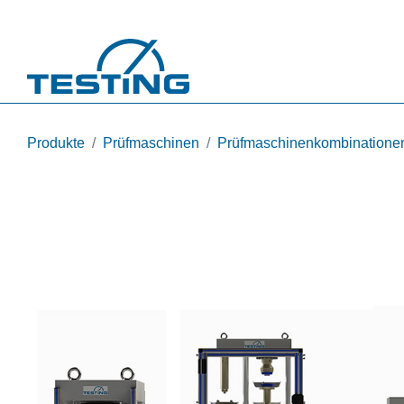
Direkt zum Inhalt
Produkte
Prüfmaschinen
Prüfmaschinenkombinatione