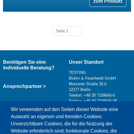
zum Produkt
Nächste Seite
Seite 1
››
Benötigen Sie eine
Unser Standort
individuelle Beratung?
TESTING
Bluhm & Feuerherdt GmbH
Motzener Straße 26 b
Ansprechpartner >
12277 Berlin
Telefon: +49 30 7109645-0
Telefax: +49 30 7109645-98
Kontaktformular >
Wir verwenden auf den Seiten dieser Website eine
info@testing.de
Auswahl an eigenen und fremden Cookies:
Unverzichtbare Cookies, die für die Nutzung der
Website erforderlich sind; funktionale Cookies, die