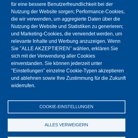
für eine bessere Benutzerfreundlichkeit bei der
Nutzung der Website sorgen; Performance-Cookies,
die wir verwenden, um aggregierte Daten über die
Dieser Inhalt ist blockiert, da die Google Maps
Nutzung der Website und Statistiken zu generieren;
Cookies nicht akzeptiert wurden.
und Marketing-Cookies, die verwendet werden, um
relevante Inhalte und Werbung anzuzeigen. Wenn
NUR DIE GOOGLE MAPS COOKIES
Sie "ALLE AKZEPTIEREN" wählen, erklären Sie
AKZEPTIEREN.
sich mit der Verwendung aller Cookies
einverstanden. Sie können jederzeit unter
Alle Cookies akzeptieren
"Einstellungen" einzelne Cookie-Typen akzeptieren
und ablehnen sowie Ihre Zustimmung für die Zukunft
widerrufen.
Produkte
Aktuelles
Über uns
Vertrieb
Service
COOKIE-EINSTELLUNGEN
Referenzen
Jobs
Kontakt
Datenschutz
Impressum
AGB
Katalog
ALLES VERWEIGERN