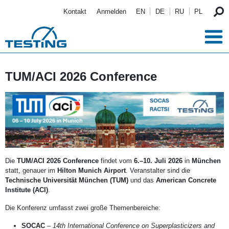
Direkt zum Inhalt
Kontakt
Anmelden
EN
DE
RU
PL
TUM/ACI 2026 Conference
Die
TUM/ACI 2026 Conference
findet vom
6.–10. Juli 2026
in
München
statt, genauer im
Hilton Munich Airport
. Veranstalter sind die
Technische Universität München (TUM)
und das
American Concrete
Institute (ACI)
.
Die Konferenz umfasst zwei große Themenbereiche:
SOCAC
–
14th International Conference on Superplasticizers and