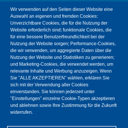
info@testing.de
Wir verwenden auf den Seiten dieser Website eine
Auswahl an eigenen und fremden Cookies:
Unverzichtbare Cookies, die für die Nutzung der
Website erforderlich sind; funktionale Cookies, die
für eine bessere Benutzerfreundlichkeit bei der
Nutzung der Website sorgen; Performance-Cookies,
die wir verwenden, um aggregierte Daten über die
Этот материал заблокирован, потому что
Nutzung der Website und Statistiken zu generieren;
файлы cookie Google Maps не были приняты.
und Marketing-Cookies, die verwendet werden, um
relevante Inhalte und Werbung anzuzeigen. Wenn
НЕОБХОДИМО ПРИНЯТЬ ТОЛЬКО
Sie "ALLE AKZEPTIEREN" wählen, erklären Sie
ФАЙЛЫ COOKIE GOOGLE MAPS.
sich mit der Verwendung aller Cookies
einverstanden. Sie können jederzeit unter
Alle Cookies akzeptieren
"Einstellungen" einzelne Cookie-Typen akzeptieren
und ablehnen sowie Ihre Zustimmung für die Zukunft
widerrufen.
Продукция
Новости
О нас
Реализация
Сервис