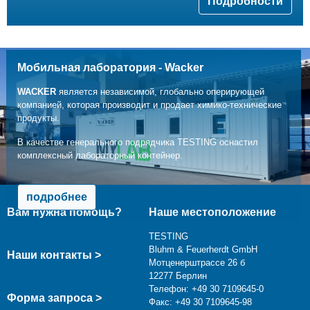
Подробности
Мобильная лаборатория - Wacker
WACKER
является независимой, глобально оперирующей
компанией, которая производит и продает химико-технические
продукты.
В качестве генерального подрядчика TESTING оснастил
комплексный лабораторный контейнер.
подробнее
Вам нужна помощь?
Наше местоположение
TESTING
Bluhm & Feuerherdt GmbH
Наши контакты >
Мотценерштрассе 26 б
12277 Берлин
Телефон: +49 30 7109645-0
Форма запроса >
Факс: +49 30 7109645-98