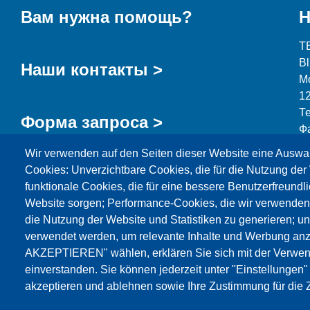
Вам нужна помощь?
Н
T
B
Наши контакты >
М
1
Т
Форма запроса >
Ф
Wir verwenden auf den Seiten dieser Website eine Auswa
i
Cookies: Unverzichtbare Cookies, die für die Nutzung der 
funktionale Cookies, die für eine bessere Benutzerfreundli
Website sorgen; Performance-Cookies, die wir verwenden
die Nutzung der Website und Statistiken zu generieren; u
Продукция
Новости
О нас
Реализация
verwendet werden, um relevante Inhalte und Werbung an
AKZEPTIEREN" wählen, erklären Sie sich mit der Verwen
Katalog
einverstanden. Sie können jederzeit unter "Einstellungen
akzeptieren und ablehnen sowie Ihre Zustimmung für die Z
© Testing Bluhm & Feuerherdt GmbH
08.08.2026