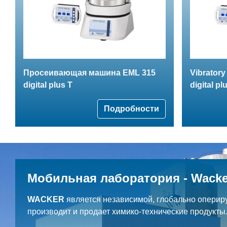
Просеивающая машина EML 315
Vibratory
digital plus T
digital pl
Подробности
Мобильная лаборатория - Wacke
WACKER
является независимой, глобально оперир
производит и продает химико-технические продукты