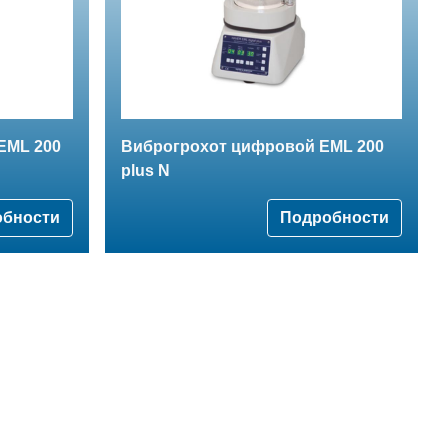
EML 200
Виброгрохот цифровой EML 200
plus N
обности
Подробности