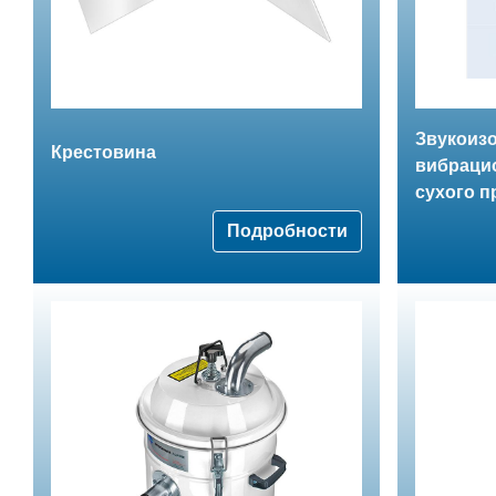
Звукоиз
Крестовина
вибрацио
сухого п
Подробности