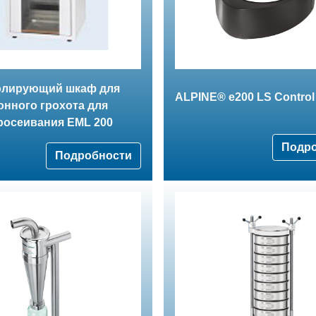
олирующий шкаф для
ALPINE® e200 LS Control
нного грохота для
росеивания EML 200
Подр
Подробности