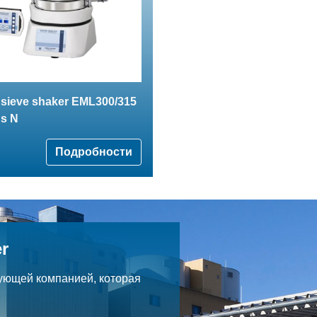
 sieve shaker EML300/315
us N
Подробности
r
ующей компанией, которая
.