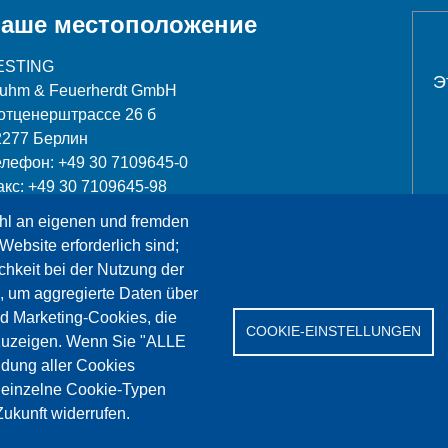
аше местоположение
ESTING
Э
luhm & Feuerherdt GmbH
отценерштрассе 26 б
2277 Берлин
елефон: +49 30 7109645-0
акс: +49 30 7109645-98
hl an eigenen und fremden
nfo@testing.de
Website erforderlich sind;
chkeit bei der Nutzung der
, um aggregierte Daten über
nd Marketing-Cookies, die
COOKIE-EINSTELLUNGEN
Сервис
Референции
Jobs
Контакт
Защит
zuzeigen. Wenn Sie "ALLE
dung aller Cookies
" einzelne Cookie-Typen
ukunft widerrufen.