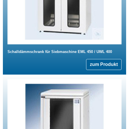
Schalldämmschrank für Siebmaschine EML 450 / UWL 400
zum Produkt