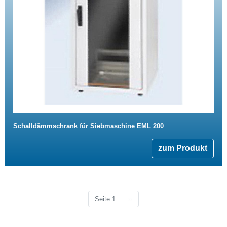
Schalldämmschrank für Siebmaschine EML 200
zum Produkt
Nächste Seite
Seite 1
››