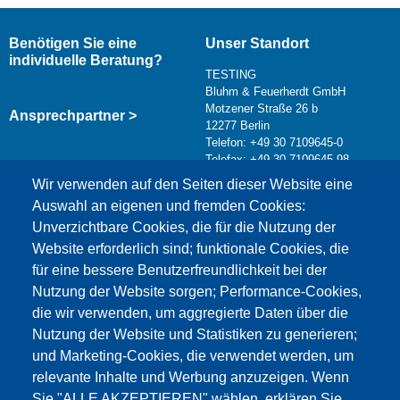
Benötigen Sie eine
Unser Standort
individuelle Beratung?
TESTING
Bluhm & Feuerherdt GmbH
Motzener Straße 26 b
Ansprechpartner >
12277 Berlin
Telefon: +49 30 7109645-0
Telefax: +49 30 7109645-98
Kontaktformular >
Wir verwenden auf den Seiten dieser Website eine
info@testing.de
Auswahl an eigenen und fremden Cookies:
Unverzichtbare Cookies, die für die Nutzung der
Website erforderlich sind; funktionale Cookies, die
für eine bessere Benutzerfreundlichkeit bei der
Nutzung der Website sorgen; Performance-Cookies,
die wir verwenden, um aggregierte Daten über die
Dieser Inhalt ist blockiert, da die Google Maps
Nutzung der Website und Statistiken zu generieren;
Cookies nicht akzeptiert wurden.
und Marketing-Cookies, die verwendet werden, um
relevante Inhalte und Werbung anzuzeigen. Wenn
NUR DIE GOOGLE MAPS COOKIES
Sie "ALLE AKZEPTIEREN" wählen, erklären Sie