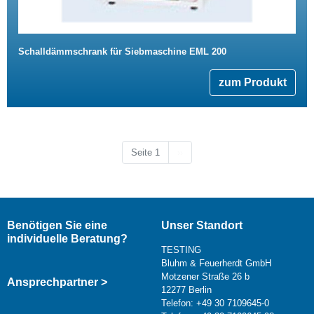
Schalldämmschrank für Siebmaschine EML 200
zum Produkt
Nächste Seite
Seite 1
››
Benötigen Sie eine
Unser Standort
individuelle Beratung?
TESTING
Bluhm & Feuerherdt GmbH
Motzener Straße 26 b
Ansprechpartner >
12277 Berlin
Telefon: +49 30 7109645-0