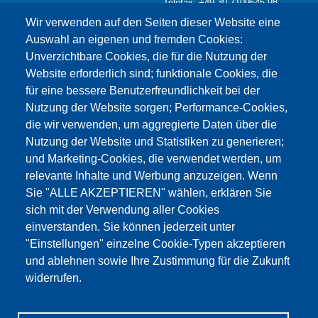
Telefax: +49 30 7109645-98
Kontaktformular >
Wir verwenden auf den Seiten dieser Website eine
info@testing.de
Auswahl an eigenen und fremden Cookies:
Unverzichtbare Cookies, die für die Nutzung der
Website erforderlich sind; funktionale Cookies, die
für eine bessere Benutzerfreundlichkeit bei der
Nutzung der Website sorgen; Performance-Cookies,
die wir verwenden, um aggregierte Daten über die
Dieser Inhalt ist blockiert, da die Google Maps
Nutzung der Website und Statistiken zu generieren;
Cookies nicht akzeptiert wurden.
und Marketing-Cookies, die verwendet werden, um
relevante Inhalte und Werbung anzuzeigen. Wenn
NUR DIE GOOGLE MAPS COOKIES
Sie "ALLE AKZEPTIEREN" wählen, erklären Sie
AKZEPTIEREN.
sich mit der Verwendung aller Cookies
einverstanden. Sie können jederzeit unter
Alle Cookies akzeptieren
"Einstellungen" einzelne Cookie-Typen akzeptieren
und ablehnen sowie Ihre Zustimmung für die Zukunft
widerrufen.
Produkte
Aktuelles
Über uns
Vertrieb
Service