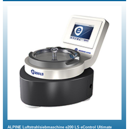
ALPINE Luftstrahlsiebmaschine e200 LS eControl Ultimate