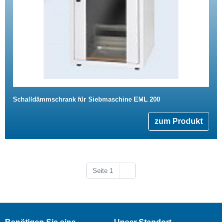
Schalldämmschrank für Siebmaschine EML 200
zum Produkt
Nächste Seite
Seite 1
››