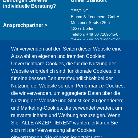
Benötigen Sie eine
Unser Standort
individuelle Beratung?
TESTING
Bluhm & Feuerherdt GmbH
Motzener Straße 26 b
Ansprechpartner >
12277 Berlin
Telefon: +49 30 7109645-0
Telefax: +49 30 7109645-98
Kontaktformular >
Wir verwenden auf den Seiten dieser Website eine
info@testing.de
Auswahl an eigenen und fremden Cookies:
Unverzichtbare Cookies, die für die Nutzung der
Website erforderlich sind; funktionale Cookies, die
für eine bessere Benutzerfreundlichkeit bei der
Nutzung der Website sorgen; Performance-Cookies,
die wir verwenden, um aggregierte Daten über die
Dieser Inhalt ist blockiert, da die Google Maps
Nutzung der Website und Statistiken zu generieren;
Cookies nicht akzeptiert wurden.
und Marketing-Cookies, die verwendet werden, um
relevante Inhalte und Werbung anzuzeigen. Wenn
NUR DIE GOOGLE MAPS COOKIES
Sie "ALLE AKZEPTIEREN" wählen, erklären Sie
AKZEPTIEREN.
sich mit der Verwendung aller Cookies
einverstanden. Sie können jederzeit unter