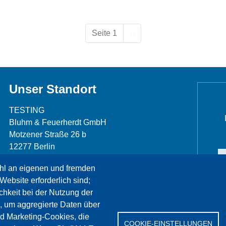
Nächste Seite
Seite 1
››
Unser Standort
TESTING
Bluhm & Feuerherdt GmbH
Motzener Straße 26 b
12277 Berlin
Telefon: +49 30 7109645-0
hl an eigenen und fremden
Telefax: +49 30 7109645-98
Website erforderlich sind;
info@testing.de
chkeit bei der Nutzung der
, um aggregierte Daten über
nd Marketing-Cookies, die
COOKIE-EINSTELLUNGEN