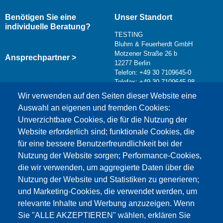
Benötigen Sie eine
Unser Standort
individuelle Beratung?
TESTING
Bluhm & Feuerherdt GmbH
Motzener Straße 26 b
Ansprechpartner >
12277 Berlin
Telefon: +49 30 7109645-0
Telefax: +49 30 7109645-98
Kontaktformular >
Wir verwenden auf den Seiten dieser Website eine
info@testing.de
Auswahl an eigenen und fremden Cookies:
Unverzichtbare Cookies, die für die Nutzung der
Website erforderlich sind; funktionale Cookies, die
für eine bessere Benutzerfreundlichkeit bei der
Nutzung der Website sorgen; Performance-Cookies,
die wir verwenden, um aggregierte Daten über die
Dieser Inhalt ist blockiert, da die Google Maps
Nutzung der Website und Statistiken zu generieren;
Cookies nicht akzeptiert wurden.
und Marketing-Cookies, die verwendet werden, um
relevante Inhalte und Werbung anzuzeigen. Wenn
NUR DIE GOOGLE MAPS COOKIES
Sie "ALLE AKZEPTIEREN" wählen, erklären Sie
AKZEPTIEREN.