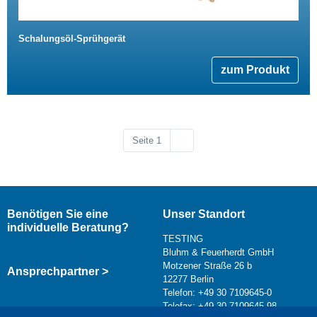
Schalungsöl-Sprühgerät
zum Produkt
Nächste Seite
Seite 1
››
Benötigen Sie eine
Unser Standort
individuelle Beratung?
TESTING
Bluhm & Feuerherdt GmbH
Motzener Straße 26 b
Ansprechpartner >
12277 Berlin
Telefon: +49 30 7109645-0
Telefax: +49 30 7109645-98
Kontaktformular >