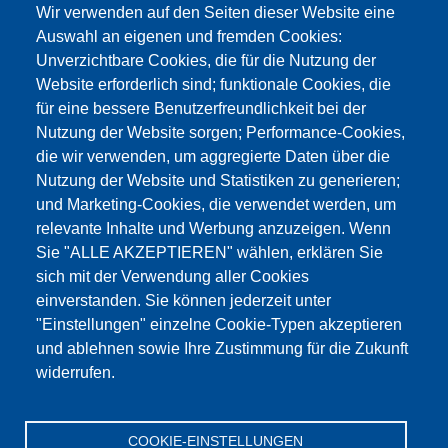
Wir verwenden auf den Seiten dieser Website eine
info@testing.de
Auswahl an eigenen und fremden Cookies:
Unverzichtbare Cookies, die für die Nutzung der
Website erforderlich sind; funktionale Cookies, die
für eine bessere Benutzerfreundlichkeit bei der
Nutzung der Website sorgen; Performance-Cookies,
die wir verwenden, um aggregierte Daten über die
Dieser Inhalt ist blockiert, da die Google Maps
Nutzung der Website und Statistiken zu generieren;
Cookies nicht akzeptiert wurden.
und Marketing-Cookies, die verwendet werden, um
relevante Inhalte und Werbung anzuzeigen. Wenn
NUR DIE GOOGLE MAPS COOKIES
Sie "ALLE AKZEPTIEREN" wählen, erklären Sie
AKZEPTIEREN.
sich mit der Verwendung aller Cookies
einverstanden. Sie können jederzeit unter
Alle Cookies akzeptieren
"Einstellungen" einzelne Cookie-Typen akzeptieren
und ablehnen sowie Ihre Zustimmung für die Zukunft
widerrufen.
Produkte
Aktuelles
Über uns
Vertrieb
Service
COOKIE-EINSTELLUNGEN