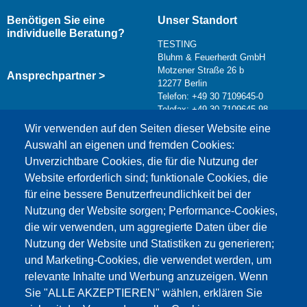
Benötigen Sie eine
Unser Standort
individuelle Beratung?
TESTING
Bluhm & Feuerherdt GmbH
Motzener Straße 26 b
Ansprechpartner >
12277 Berlin
Telefon: +49 30 7109645-0
Telefax: +49 30 7109645-98
Kontaktformular >
Wir verwenden auf den Seiten dieser Website eine
info@testing.de
Auswahl an eigenen und fremden Cookies:
Unverzichtbare Cookies, die für die Nutzung der
Website erforderlich sind; funktionale Cookies, die
für eine bessere Benutzerfreundlichkeit bei der
Nutzung der Website sorgen; Performance-Cookies,
die wir verwenden, um aggregierte Daten über die
Dieser Inhalt ist blockiert, da die Google Maps
Nutzung der Website und Statistiken zu generieren;
Cookies nicht akzeptiert wurden.
und Marketing-Cookies, die verwendet werden, um
relevante Inhalte und Werbung anzuzeigen. Wenn
NUR DIE GOOGLE MAPS COOKIES
Sie "ALLE AKZEPTIEREN" wählen, erklären Sie
AKZEPTIEREN.