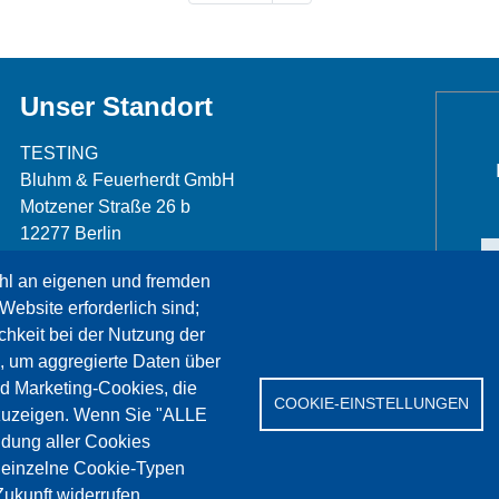
Unser Standort
TESTING
Bluhm & Feuerherdt GmbH
Motzener Straße 26 b
12277 Berlin
Telefon: +49 30 7109645-0
hl an eigenen und fremden
Telefax: +49 30 7109645-98
Website erforderlich sind;
info@testing.de
chkeit bei der Nutzung der
, um aggregierte Daten über
nd Marketing-Cookies, die
COOKIE-EINSTELLUNGEN
zuzeigen. Wenn Sie "ALLE
dung aller Cookies
rvice
Referenzen
Jobs
Kontakt
Datenschutz
" einzelne Cookie-Typen
ukunft widerrufen.