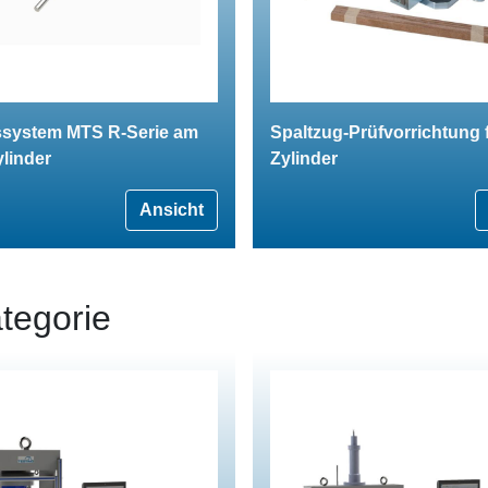
ystem MTS R-Serie am
Spaltzug-Prüfvorrichtung 
linder
Zylinder
Ansicht
tegorie