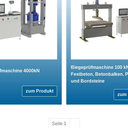
Biegeprüfmaschine 100 kN
fmaschine 4000kN
Festbeton, Betonbalken, P
und Bordsteine
zum Produkt
zum 
Nächste Seite
Seite 1
››