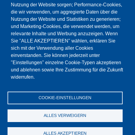
Nutzung der Website sorgen; Performance-Cookies,
die wir verwenden, um aggregierte Daten über die
Dieser Inhalt ist blockiert, da die Google Maps
Nutzung der Website und Statistiken zu generieren;
Cookies nicht akzeptiert wurden.
und Marketing-Cookies, die verwendet werden, um
relevante Inhalte und Werbung anzuzeigen. Wenn
NUR DIE GOOGLE MAPS COOKIES
Sie "ALLE AKZEPTIEREN" wählen, erklären Sie
AKZEPTIEREN.
sich mit der Verwendung aller Cookies
einverstanden. Sie können jederzeit unter
Alle Cookies akzeptieren
"Einstellungen" einzelne Cookie-Typen akzeptieren
und ablehnen sowie Ihre Zustimmung für die Zukunft
widerrufen.
Produkte
Aktuelles
Über uns
Vertrieb
Service
COOKIE-EINSTELLUNGEN
Referenzen
Jobs
Kontakt
Datenschutz
Impressum
AGB
Katalog
ALLES VERWEIGERN
© Testing Bluhm & Feuerherdt GmbH
09.08.2026
ALLES AKZEPTIEREN