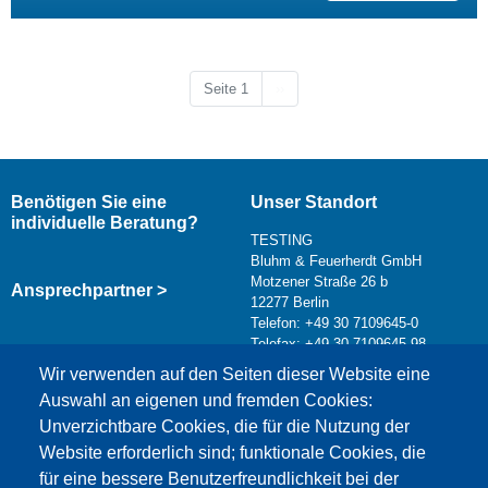
Nächste Seite
Seite 1
››
Benötigen Sie eine
Unser Standort
individuelle Beratung?
TESTING
Bluhm & Feuerherdt GmbH
Motzener Straße 26 b
Ansprechpartner >
12277 Berlin
Telefon: +49 30 7109645-0
Telefax: +49 30 7109645-98
Kontaktformular >
Wir verwenden auf den Seiten dieser Website eine
info@testing.de
Auswahl an eigenen und fremden Cookies:
Unverzichtbare Cookies, die für die Nutzung der
Website erforderlich sind; funktionale Cookies, die
für eine bessere Benutzerfreundlichkeit bei der