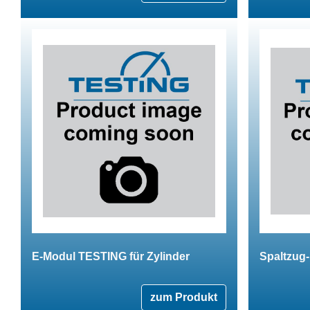
E-Modul TESTING für Zylinder
Spaltzug-
zum Produkt