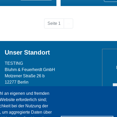
Nächste Seite
Seite 1
››
Unser Standort
TESTING
Bluhm & Feuerherdt GmbH
Motzener Straße 26 b
12277 Berlin
Telefon: +49 30 7109645-0
hl an eigenen und fremden
Telefax: +49 30 7109645-98
Website erforderlich sind;
info@testing.de
chkeit bei der Nutzung der
, um aggregierte Daten über