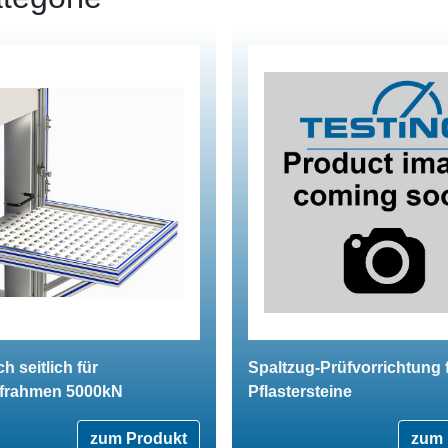
h seitlich für
Spaltzug-Prüfvorrichtung 
frahmen 5000kN
Pflastersteine
zum Produkt
zum 