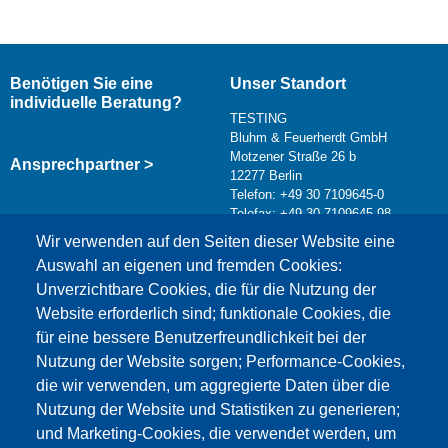
Benötigen Sie eine
Unser Standort
individuelle Beratung?
TESTING
Bluhm & Feuerherdt GmbH
Motzener Straße 26 b
Ansprechpartner >
12277 Berlin
Telefon: +49 30 7109645-0
Telefax: +49 30 7109645-98
Kontaktformular >
Wir verwenden auf den Seiten dieser Website eine
info@testing.de
Auswahl an eigenen und fremden Cookies:
Unverzichtbare Cookies, die für die Nutzung der
Website erforderlich sind; funktionale Cookies, die
für eine bessere Benutzerfreundlichkeit bei der
Nutzung der Website sorgen; Performance-Cookies,
die wir verwenden, um aggregierte Daten über die
Dieser Inhalt ist blockiert, da die Google Maps
Nutzung der Website und Statistiken zu generieren;
Cookies nicht akzeptiert wurden.
und Marketing-Cookies, die verwendet werden, um