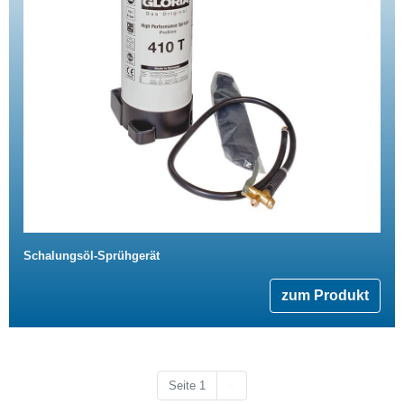
Schalungsöl-Sprühgerät
zum Produkt
Nächste Seite
Seite 1
››