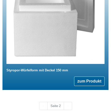
Styropor-Würfelform mit Deckel 150 mm
zum Produkt
Vorherige Seite
Nächste Seite
‹‹
Seite 2
››