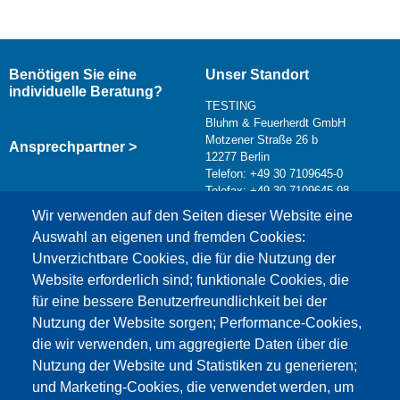
Benötigen Sie eine
Unser Standort
individuelle Beratung?
TESTING
Bluhm & Feuerherdt GmbH
Motzener Straße 26 b
Ansprechpartner >
12277 Berlin
Telefon: +49 30 7109645-0
Telefax: +49 30 7109645-98
Kontaktformular >
Wir verwenden auf den Seiten dieser Website eine
info@testing.de
Auswahl an eigenen und fremden Cookies:
Unverzichtbare Cookies, die für die Nutzung der
Website erforderlich sind; funktionale Cookies, die
für eine bessere Benutzerfreundlichkeit bei der
Nutzung der Website sorgen; Performance-Cookies,
die wir verwenden, um aggregierte Daten über die
Dieser Inhalt ist blockiert, da die Google Maps
Nutzung der Website und Statistiken zu generieren;
Cookies nicht akzeptiert wurden.
und Marketing-Cookies, die verwendet werden, um