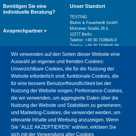
Benötigen Sie eine
Unser Standort
individuelle Beratung?
TESTING
Bluhm & Feuerherdt GmbH
Motzener Straße 26 b
Ansprechpartner >
12277 Berlin
Telefon: +49 30 7109645-0
Telefax: +49 30 7109645-98
Kontaktformular >
Wir verwenden auf den Seiten dieser Website eine
info@testing.de
Auswahl an eigenen und fremden Cookies:
Unverzichtbare Cookies, die für die Nutzung der
Website erforderlich sind; funktionale Cookies, die
für eine bessere Benutzerfreundlichkeit bei der
Nutzung der Website sorgen; Performance-Cookies,
die wir verwenden, um aggregierte Daten über die
Dieser Inhalt ist blockiert, da die Google Maps
Nutzung der Website und Statistiken zu generieren;
Cookies nicht akzeptiert wurden.
und Marketing-Cookies, die verwendet werden, um
relevante Inhalte und Werbung anzuzeigen. Wenn
NUR DIE GOOGLE MAPS COOKIES
Sie "ALLE AKZEPTIEREN" wählen, erklären Sie
AKZEPTIEREN.
sich mit der Verwendung aller Cookies