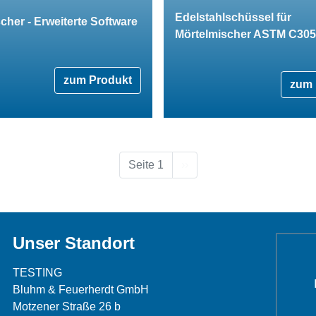
Edelstahlschüssel für
cher - Erweiterte Software
Mörtelmischer ASTM C305
zum Produkt
zum 
Nächste Seite
Seite 1
››
Unser Standort
TESTING
Bluhm & Feuerherdt GmbH
Motzener Straße 26 b