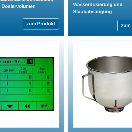
Wasserdosierung und
m Dosiervolumen
Staubabsaugung
zum Produkt
zum 