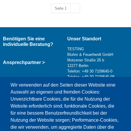
Nächste Seite
Seite 1
››
Benötigen Sie eine
Unser Standort
individuelle Beratung?
TESTING
Bluhm & Feuerherdt GmbH
Motzener Straße 26 b
Ansprechpartner >
12277 Berlin
Telefon: +49 30 7109645-0
Telefax: +49 30 7109645-98
Kontaktformular >
Wir verwenden auf den Seiten dieser Website eine
info@testing.de
Auswahl an eigenen und fremden Cookies:
Unverzichtbare Cookies, die für die Nutzung der
Website erforderlich sind; funktionale Cookies, die
für eine bessere Benutzerfreundlichkeit bei der
Nutzung der Website sorgen; Performance-Cookies,
die wir verwenden, um aggregierte Daten über die
Dieser Inhalt ist blockiert, da die Google Maps