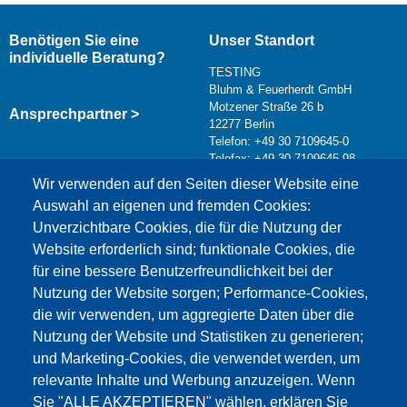
Benötigen Sie eine
Unser Standort
individuelle Beratung?
TESTING
Bluhm & Feuerherdt GmbH
Motzener Straße 26 b
Ansprechpartner >
12277 Berlin
Telefon: +49 30 7109645-0
Telefax: +49 30 7109645-98
Kontaktformular >
Wir verwenden auf den Seiten dieser Website eine
info@testing.de
Auswahl an eigenen und fremden Cookies:
Unverzichtbare Cookies, die für die Nutzung der
Website erforderlich sind; funktionale Cookies, die
für eine bessere Benutzerfreundlichkeit bei der
Nutzung der Website sorgen; Performance-Cookies,
die wir verwenden, um aggregierte Daten über die
Dieser Inhalt ist blockiert, da die Google Maps
Nutzung der Website und Statistiken zu generieren;
Cookies nicht akzeptiert wurden.
und Marketing-Cookies, die verwendet werden, um
relevante Inhalte und Werbung anzuzeigen. Wenn
NUR DIE GOOGLE MAPS COOKIES
Sie "ALLE AKZEPTIEREN" wählen, erklären Sie