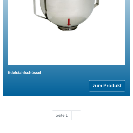
Edelstahlschüssel
zum Produkt
Nächste Seite
Seite 1
››