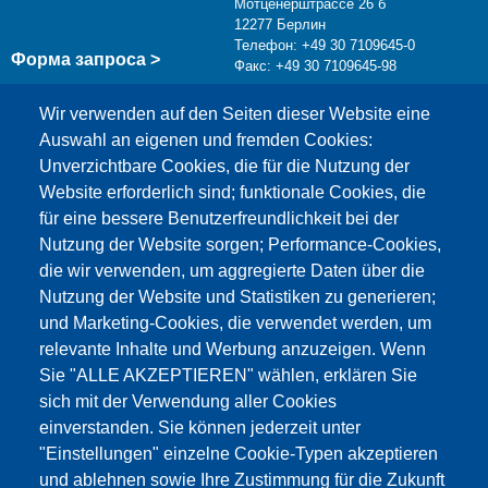
Мотценерштрассе 26 б
12277 Берлин
Телефон: +49 30 7109645-0
Форма запроса >
Факс: +49 30 7109645-98
info@testing.de
Wir verwenden auf den Seiten dieser Website eine
Auswahl an eigenen und fremden Cookies:
Unverzichtbare Cookies, die für die Nutzung der
Website erforderlich sind; funktionale Cookies, die
für eine bessere Benutzerfreundlichkeit bei der
Nutzung der Website sorgen; Performance-Cookies,
die wir verwenden, um aggregierte Daten über die
Этот материал заблокирован, потому что
Nutzung der Website und Statistiken zu generieren;
файлы cookie Google Maps не были приняты.
und Marketing-Cookies, die verwendet werden, um
relevante Inhalte und Werbung anzuzeigen. Wenn
НЕОБХОДИМО ПРИНЯТЬ ТОЛЬКО
Sie "ALLE AKZEPTIEREN" wählen, erklären Sie
ФАЙЛЫ COOKIE GOOGLE MAPS.
sich mit der Verwendung aller Cookies
einverstanden. Sie können jederzeit unter
Alle Cookies akzeptieren
"Einstellungen" einzelne Cookie-Typen akzeptieren
und ablehnen sowie Ihre Zustimmung für die Zukunft