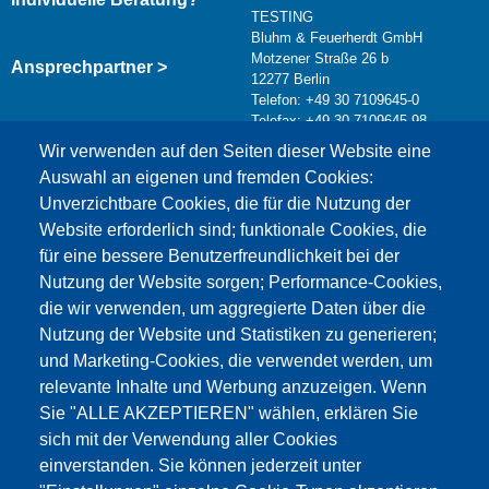
TESTING
Bluhm & Feuerherdt GmbH
Motzener Straße 26 b
Ansprechpartner >
12277 Berlin
Telefon: +49 30 7109645-0
Telefax: +49 30 7109645-98
Kontaktformular >
Wir verwenden auf den Seiten dieser Website eine
info@testing.de
Auswahl an eigenen und fremden Cookies:
Unverzichtbare Cookies, die für die Nutzung der
Website erforderlich sind; funktionale Cookies, die
für eine bessere Benutzerfreundlichkeit bei der
Nutzung der Website sorgen; Performance-Cookies,
die wir verwenden, um aggregierte Daten über die
Dieser Inhalt ist blockiert, da die Google Maps
Nutzung der Website und Statistiken zu generieren;
Cookies nicht akzeptiert wurden.
und Marketing-Cookies, die verwendet werden, um
relevante Inhalte und Werbung anzuzeigen. Wenn
NUR DIE GOOGLE MAPS COOKIES
Sie "ALLE AKZEPTIEREN" wählen, erklären Sie
AKZEPTIEREN.
sich mit der Verwendung aller Cookies
einverstanden. Sie können jederzeit unter
Alle Cookies akzeptieren