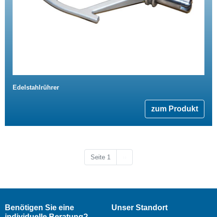
Edelstahlrührer
zum Produkt
Nächste Seite
Seite 1
››
Benötigen Sie eine
Unser Standort
individuelle Beratung?