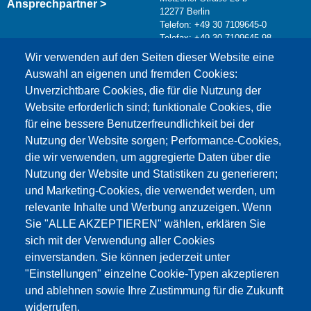
Ansprechpartner >
12277 Berlin
Telefon: +49 30 7109645-0
Telefax: +49 30 7109645-98
Kontaktformular >
Wir verwenden auf den Seiten dieser Website eine
info@testing.de
Auswahl an eigenen und fremden Cookies:
Unverzichtbare Cookies, die für die Nutzung der
Website erforderlich sind; funktionale Cookies, die
für eine bessere Benutzerfreundlichkeit bei der
Nutzung der Website sorgen; Performance-Cookies,
die wir verwenden, um aggregierte Daten über die
Dieser Inhalt ist blockiert, da die Google Maps
Nutzung der Website und Statistiken zu generieren;
Cookies nicht akzeptiert wurden.
und Marketing-Cookies, die verwendet werden, um
relevante Inhalte und Werbung anzuzeigen. Wenn
NUR DIE GOOGLE MAPS COOKIES
Sie "ALLE AKZEPTIEREN" wählen, erklären Sie
AKZEPTIEREN.
sich mit der Verwendung aller Cookies
einverstanden. Sie können jederzeit unter
Alle Cookies akzeptieren
"Einstellungen" einzelne Cookie-Typen akzeptieren
und ablehnen sowie Ihre Zustimmung für die Zukunft
widerrufen.