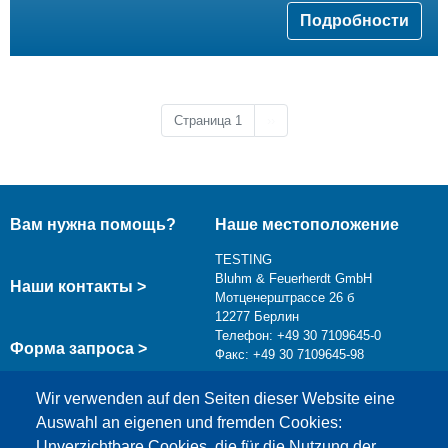
Подробности
Следующая страница
Страница 1
››
Вам нужна помощь?
Наше местоположение
TESTING
Bluhm & Feuerherdt GmbH
Наши контакты >
Мотценерштрассе 26 б
12277 Берлин
Телефон: +49 30 7109645-0
Форма запроса >
Факс: +49 30 7109645-98
info@testing.de
Wir verwenden auf den Seiten dieser Website eine
Auswahl an eigenen und fremden Cookies:
Unverzichtbare Cookies, die für die Nutzung der