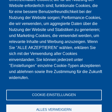
Website erforderlich sind; funktionale Cookies, die
für eine bessere Benutzerfreundlichkeit bei der
Nutzung der Website sorgen; Performance-Cookies,
die wir verwenden, um aggregierte Daten über die
Этот материал заблокирован, потому что
Nutzung der Website und Statistiken zu generieren;
файлы cookie Google Maps не были приняты.
und Marketing-Cookies, die verwendet werden, um
relevante Inhalte und Werbung anzuzeigen. Wenn
НЕОБХОДИМО ПРИНЯТЬ ТОЛЬКО
Sie "ALLE AKZEPTIEREN" wählen, erklären Sie
ФАЙЛЫ COOKIE GOOGLE MAPS.
sich mit der Verwendung aller Cookies
einverstanden. Sie können jederzeit unter
Alle Cookies akzeptieren
"Einstellungen" einzelne Cookie-Typen akzeptieren
und ablehnen sowie Ihre Zustimmung für die Zukunft
widerrufen.
Продукция
Новости
О нас
Реализация
Сервис
COOKIE-EINSTELLUNGEN
Референции
Jobs
Контакт
Защита данных
Выходные данные
GTC
Katalog
ALLES VERWEIGERN