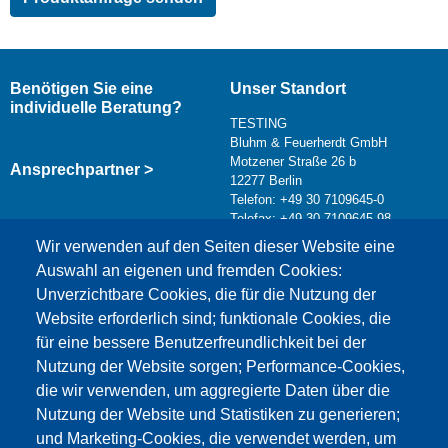
Benötigen Sie eine
Unser Standort
individuelle Beratung?
TESTING
Bluhm & Feuerherdt GmbH
Motzener Straße 26 b
Ansprechpartner >
12277 Berlin
Telefon: +49 30 7109645-0
Telefax: +49 30 7109645-98
Kontaktformular >
Wir verwenden auf den Seiten dieser Website eine
info@testing.de
Auswahl an eigenen und fremden Cookies:
Unverzichtbare Cookies, die für die Nutzung der
Website erforderlich sind; funktionale Cookies, die
für eine bessere Benutzerfreundlichkeit bei der
Nutzung der Website sorgen; Performance-Cookies,
die wir verwenden, um aggregierte Daten über die
Dieser Inhalt ist blockiert, da die Google Maps
Nutzung der Website und Statistiken zu generieren;
Cookies nicht akzeptiert wurden.
und Marketing-Cookies, die verwendet werden, um