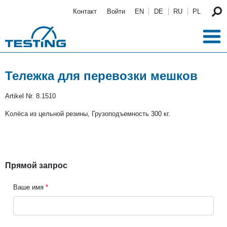
Перейти к основному содержанию
Контакт
Войти
EN
DE
RU
PL
Тележка для перевозки мешков
Artikel Nr.
8.1510
Kолёса из цельной резины, Грузоподъемность 300 кг.
Прямой запрос
Ваше имя