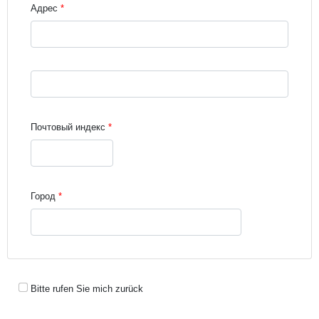
Адрес
Street address line 3
Почтовый индекс
Город
Bitte rufen Sie mich zurück